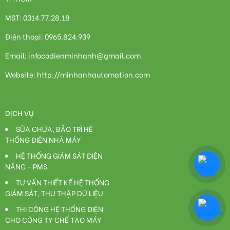
MST: 0314.77.28.18
Điện thoại: 0965.824.939
Email: infocodienminhanh@gmail.com
Website: http://minhanhautomation.com
DỊCH VỤ
SỬA CHỮA, BẢO TRÌ HỆ
THỐNG ĐIỆN NHÀ MÁY
HỆ THỐNG GIÁM SÁT ĐIỆN
NĂNG - PMS
TƯ VẤN THIẾT KẾ HỆ THỐNG
GIÁM SÁT, THU THẬP DỮ LIỆU
THI CÔNG HỆ THỐNG ĐIỆN
CHO CÔNG TY CHẾ TẠO MÁY