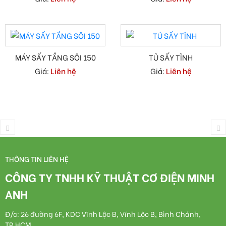
MÁY SẤY TẦNG SÔI 150
TỦ SẤY TĨNH
Giá:
Liên hệ
Giá:
Liên hệ
THÔNG TIN LIÊN HỆ
CÔNG TY TNHH KỸ THUẬT CƠ ĐIỆN MINH
ANH
Đ/c: 26 đường 6F, KDC Vĩnh Lộc B, Vĩnh Lộc B, Bình Chánh,
TP.HCM