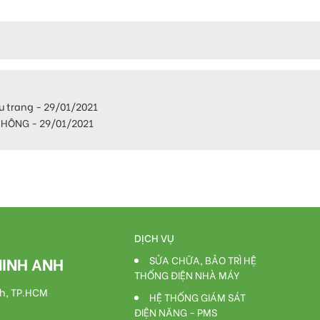
u trang - 29/01/2021
HÔNG - 29/01/2021
DỊCH VỤ
MINH ANH
SỬA CHỮA, BẢO TRÌ HỆ
THỐNG ĐIỆN NHÀ MÁY
nh, TP.HCM
HỆ THỐNG GIÁM SÁT
ĐIỆN NĂNG - PMS