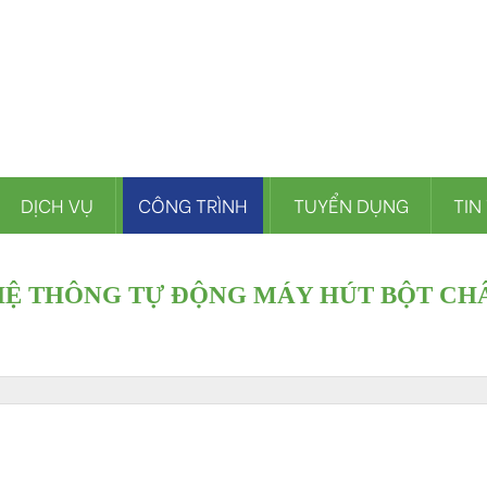
DỊCH VỤ
CÔNG TRÌNH
TUYỂN DỤNG
TIN
HỆ THÔNG TỰ ĐỘNG MÁY HÚT BỘT C