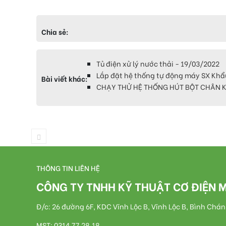
Chia sẻ:
Tủ điện xử lý nước thải - 19/03/2022
Lắp đặt hệ thống tự động máy SX Khẩ
Bài viết khác:
CHẠY THỬ HỆ THỐNG HÚT BỘT CHÂN K
THÔNG TIN LIÊN HỆ
CÔNG TY TNHH KỸ THUẬT CƠ ĐIỆN 
Đ/c: 26 đường 6F, KDC Vĩnh Lộc B, Vĩnh Lộc B, Bình Chá
MST: 0314.77.28.18